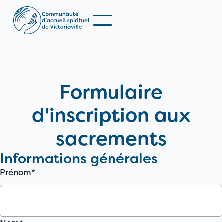
Églises
Formulaire
d'inscription aux
En direct
sacrements
Services
Informations générales
S'engager
Prénom*
Info